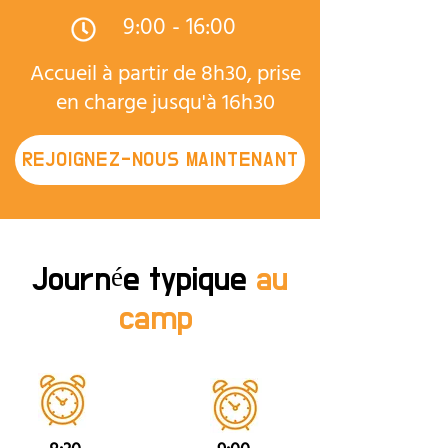
9:00 - 16:00
Accueil à partir de 8h30, prise
en charge jusqu'à 16h30
REJOIGNEZ-NOUS MAINTENANT
Journée typique
au
camp