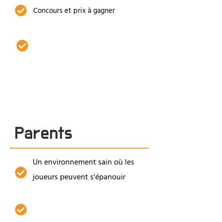
Concours et prix à gagner
Des vêtements cool grâce à
notre nouvelle ligne de
vêtements New Don't Make
You...
Parents
Un environnement sain où les
joueurs peuvent s'épanouir
Formation animée par des
coachs expérimentés