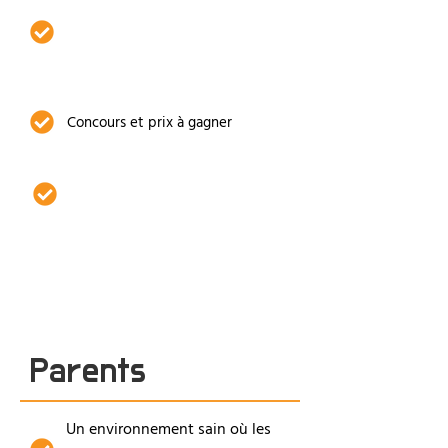
Des entraîneurs expérimentés et
des directives techniques
réfléchies
Concours et prix à gagner
Des vêtements cool grâce à
notre nouvelle ligne de
vêtements New Don't Make
You...
Parents
Un environnement sain où les