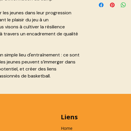
la publication évent
annulations effectué
StrideYourPassion
flyer ou autre form
début du camp.
personnelles confo
les jeunes dans leur progression
protection des do
nt le plaisir du jeu à un
Les données collect
visons à cultiver la résilience
informations nécessa
 à travers un encadrement de qualité
sécurité) sont utili
inscriptions, l’orga
des
communications
de StrideYourPass
 simple lieu d'entraînement : ce sont
Les données ne sont
les jeunes peuvent s’immerger dans
tiers, sauf obligatio
otentiel, et créer des liens
l’organisation du ca
ssionnés de basketball.
Des mesures approp
garantir la sécurité
Les participants ou 
disposent d’un droit
suppression, confor
En s’inscrivant, le 
Liens
légal accepte le tr
décrit ci-dessus.
Home