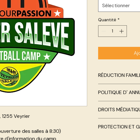
Sélectionner
Quantité
*
Aj
RÉDUCTION FAMIL
Avec le code FAMILY1
POLITIQUE D' ANN
deuxième enfant ins
Remboursement comp
DROITS MÉDIATIQ
effectuée plus de 3
 1255 Veyrier
Remboursement de 5
Des photos / vidéo
effectuée entre 30 e
PROTECTION ET G
peuvent être prises 
camp.
uverture des salles à 8:30)
campeur et les repr
Aucun remboursemen
age d'information du camp
Dans le cadre de l’i