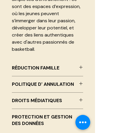
sont des espaces d’expression,
où les jeunes peuvent
s’immerger dans leur passion,
développer leur potentiel, et
créer des liens authentiques
avec d'autres passionnés de
basketball.
RÉDUCTION FAMILLE
Avec le code FAMILY10, profitez
POLITIQUE D' ANNULATION
d'une remise pour le deuxième
enfant inscrit!
Remboursement complet pour
DROITS MÉDIATIQUES
toute annulation effectuée plus de
30 jours avant le début du camp.
Des photos / vidéos / témoignages
Remboursement de 50 % pour
PROTECTION ET GESTION
des campeurs peuvent être prises à
toute annulation effectuée entre 30
DES DONNÉES
des fins de marketing. Le campeur
et 10 jours avant le début du camp.
et les représentants légaux
Aucun remboursement ne sera