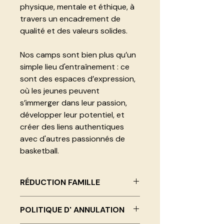
physique, mentale et éthique, à
travers un encadrement de
qualité et des valeurs solides.
Nos camps sont bien plus qu’un
simple lieu d'entraînement : ce
sont des espaces d’expression,
où les jeunes peuvent
s’immerger dans leur passion,
développer leur potentiel, et
créer des liens authentiques
avec d'autres passionnés de
basketball.
RÉDUCTION FAMILLE
Avec le code FAMILY10, profitez
POLITIQUE D' ANNULATION
d'une remise pour le deuxième
enfant inscrit!