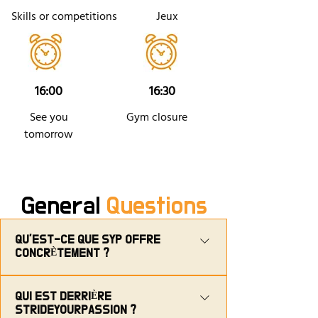
Skills or competitions
Jeux
16:00
16:30
See you
Gym closure
tomorrow
General
Questions
QU’EST-CE QUE SYP OFFRE
CONCRÈTEMENT ?
StrideYourPassion propose un
écosystème complet pour accompagner
QUI EST DERRIÈRE
STRIDEYOURPASSION ?
les joueurs, du niveau débutant au