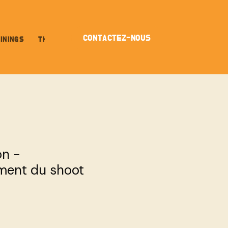
CONTACTEZ-NOUS
ININGS
THE MENTAL GAME
ABOUT
on -
ment du shoot