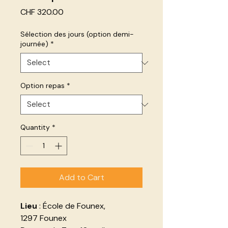
Price
CHF 320.00
Sélection des jours (option demi-
journée)
*
Option repas
*
Quantity
*
Add to Cart
Lieu
: École de Founex,
1297 Founex