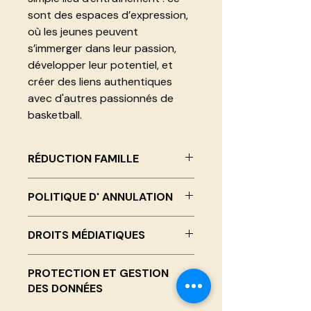
sont des espaces d’expression,
où les jeunes peuvent
s’immerger dans leur passion,
développer leur potentiel, et
créer des liens authentiques
avec d'autres passionnés de
basketball.
RÉDUCTION FAMILLE
Avec le code FAMILY10, profitez
POLITIQUE D' ANNULATION
d'une remise pour le deuxième
enfant inscrit!
Remboursement complet pour
DROITS MÉDIATIQUES
toute annulation effectuée plus de
30 jours avant le début du camp.
Des photos / vidéos / témoignages
Remboursement de 50 % pour
PROTECTION ET GESTION
des campeurs peuvent être prises à
toute annulation effectuée entre 30
DES DONNÉES
des fins de marketing. Le campeur
et 10 jours avant le début du camp.
et les représentants légaux
Aucun remboursement ne sera