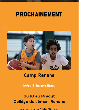
NOTRE
MISSION
PROCHAINEMENT
Accompagner les jeunes dans leur
progression sportive et personnelle,
en alliant le plaisir du jeu à un
développement structuré, afin de
cultiver la résilience physique,
mentale et éthique.
Camp Renens
Infos & Inscriptions
du 10 au 14 août
Collège du Léman, Renens
à partir de CHF 265.-